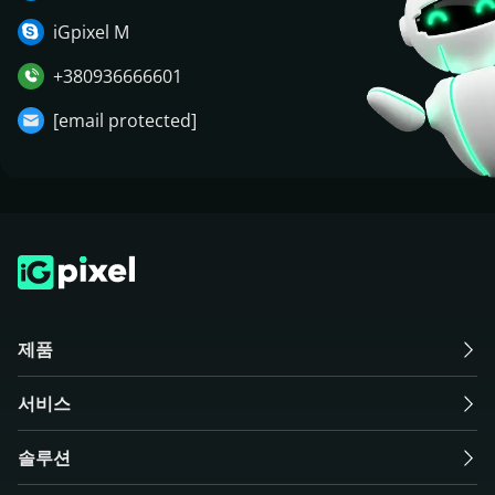
iGpixel M
+380936666601
[email protected]
제품
서비스
솔루션