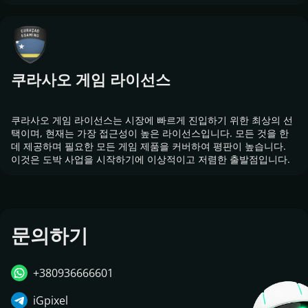
쿠라사오 게임 라이선스
쿠라사오 게임 라이선스는 시장에 빠르게 진입하기 위한 최상의 선
택이며, 현재는 가장 접근성이 높은 라이선스입니다. 모든 것을 한
데 제공하며 필요한 모든 게임 제품을 커버하여 평판이 높습니다. 
이것은 도박 사업을 시작하기에 이상적이고 저렴한 출발점입니다.
문의하기
+380936666601
iGpixel