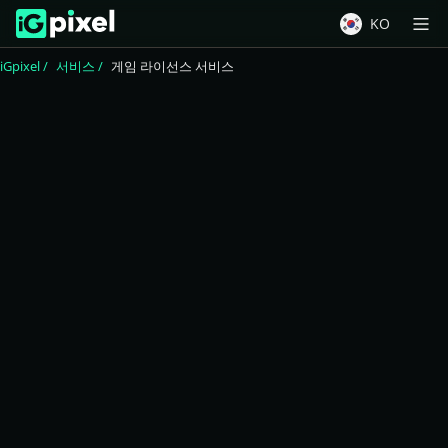
KO
iGpixel
서비스
게임 라이선스 서비스