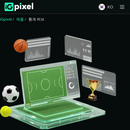
KO
iGpixel
제품
통계 허브