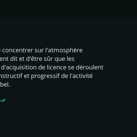
e concentrer sur l'atmosphère 
 dit et d'être sûr que les 
d'acquisition de licence se déroulent 
ructif et progressif de l'activité 
bel.