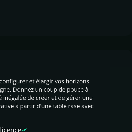
onfigurer et élargir vos horizons 
igne. Donnez un coup de pouce à 
 inégalée de créer et de gérer une 
ive à partir d'une table rase avec 
 licence