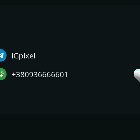
iGpixel
+380936666601