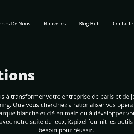
opos De Nous
Nouvelles
Blog Hub
Contacte
tions
s à transformer votre entreprise de paris et de j
ing. Que vous cherchiez à rationaliser vos opéra
rque blanche et clé en main ou à développer votr
avec notre suite de jeux, iGpixel fournit les outil
besoin pour réussir. 