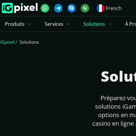
French
Produits
Services
Solutions
À Pr
iGpixel
Solutions
Solu
Préparez-vou
solutions iGam
options en ma
casino en ligne 