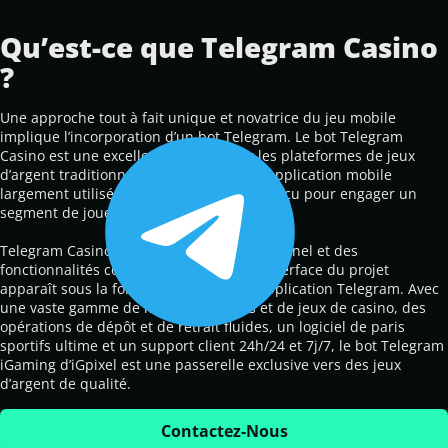
Qu’est-ce que Telegram Casino
?
Une approche tout à fait unique et novatrice du jeu mobile 
implique l’incorporation d’un bot Telegram. Le bot Telegram 
Casino est une excellente option pour les plateformes de jeux 
d’argent traditionnelles, accessible via l’application mobile 
largement utilisée. Il est spécialement conçu pour engager un 
segment de joueurs jusqu’alors inexploité.
Telegram Casino offre un backend traditionnel et des 
fonctionnalités complètes, tandis que l’interface du projet 
apparaît sous la forme d’un bot dans l’application Telegram. Avec 
une vaste gamme de machines à sous et de jeux de casino, des 
opérations de dépôt et de retrait fluides, un logiciel de paris 
sportifs ultime et un support client 24h/24 et 7j/7, le bot Telegram 
iGaming d’iGpixel est une passerelle exclusive vers des jeux 
d’argent de qualité.
Contactez-Nous