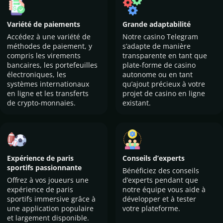
Variété de paiements
Grande adaptabilité
Accédez à une variété de 
Notre casino Telegram 
méthodes de paiement, y 
s’adapte de manière 
compris les virements 
transparente en tant que 
bancaires, les portefeuilles 
plate-forme de casino 
électroniques, les 
autonome ou en tant 
systèmes internationaux 
qu’ajout précieux à votre 
en ligne et les transferts 
projet de casino en ligne 
de crypto-monnaies.
existant.
Expérience de paris 
Conseils d’experts
sportifs passionnante
Bénéficiez des conseils 
Offrez à vos joueurs une 
d’experts pendant que 
expérience de paris 
notre équipe vous aide à 
sportifs immersive grâce à 
développer et à tester 
une application populaire 
votre plateforme.
et largement disponible.