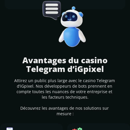
Avantages du casino
Telegram d’iGpixel
Attirez un public plus large avec le casino Telegram 
d’iGpixel. Nos développeurs de bots prennent en 
compte toutes les nuances de votre entreprise et 
les facteurs techniques.
Découvrez les avantages de nos solutions sur 
mesure :