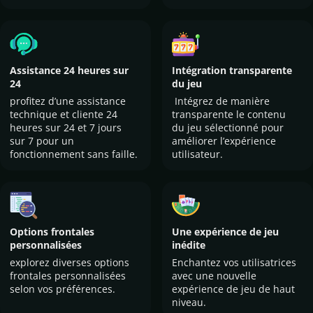
Assistance 24 heures sur 
Intégration transparente 
24
du jeu
profitez d’une assistance 
 Intégrez de manière 
technique et cliente 24 
transparente le contenu 
heures sur 24 et 7 jours 
du jeu sélectionné pour 
sur 7 pour un 
améliorer l’expérience 
fonctionnement sans faille.
utilisateur.
Options frontales 
Une expérience de jeu 
personnalisées
inédite
explorez diverses options 
Enchantez vos utilisatrices 
frontales personnalisées 
avec une nouvelle 
selon vos préférences.
expérience de jeu de haut 
niveau.