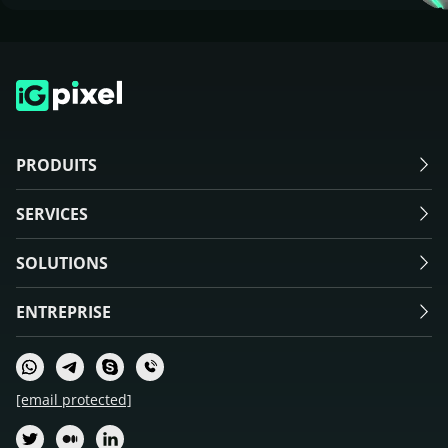
PRODUITS
SERVICES
SOLUTIONS
ENTREPRISE
[email protected]