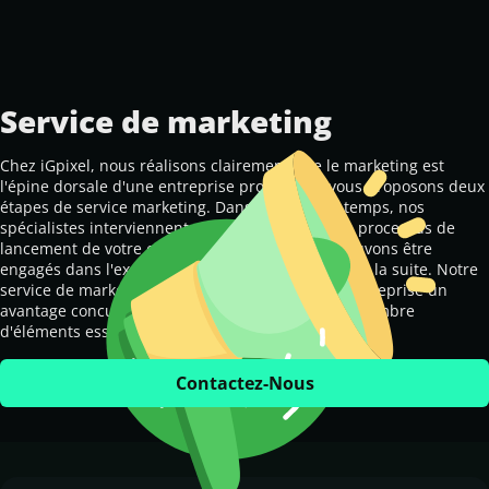
Service de marketing
Chez iGpixel, nous réalisons clairement que le marketing est 
l
'
épine dorsale d
'
une entreprise prospère et vous proposons deux 
étapes de service marketing. Dans un premier temps, nos 
spécialistes interviennent pour organiser tout le processus de 
lancement de votre entreprise. De plus, nous pouvons être 
engagés dans l
'
exploitation et l
'
ajout de valeur par la suite. Notre 
service de marketing est sûr de donner à votre entreprise un 
avantage concurrentiel en véhiculant un certain nombre 
d
'
éléments essentiels.
Contactez-Nous