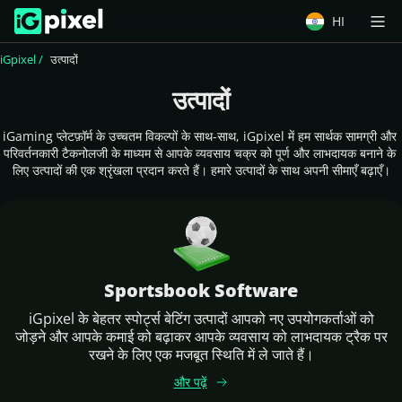
HI
iGpixel
उत्पादों
उत्पादों
iGaming प्लेटफ़ॉर्म के उच्चतम विकल्पों के साथ-साथ, iGpixel में हम सार्थक सामग्री और 
परिवर्तनकारी टैकनोलजी के माध्यम से आपके व्यवसाय चक्र को पूर्ण और लाभदायक बनाने के 
लिए उत्पादों की एक श्रृंखला प्रदान करते हैं। हमारे उत्पादों के साथ अपनी सीमाएँ बढ़ाएँ।
Sportsbook Software
iGpixel के बेहतर स्पोर्ट्स बेटिंग उत्पादों आपको नए उपयोगकर्ताओं को
जोड़ने और आपके कमाई को बढ़ाकर आपके व्यवसाय को लाभदायक ट्रैक पर
रखने के लिए एक मजबूत स्थिति में ले जाते हैं।
और पढ़ें