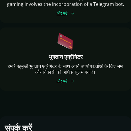
gaming involves the incorporation of a Telegram bot.
और पढ़ें
भुगतान एग्रीगेटर
हमारे बहुमुखी भुगतान एग्रीगेटर के साथ अपने उपयोगकर्ताओं के लिए जमा
और निकासी को अधिक सुलभ बनाएं।
और पढ़ें
संपर्क करें