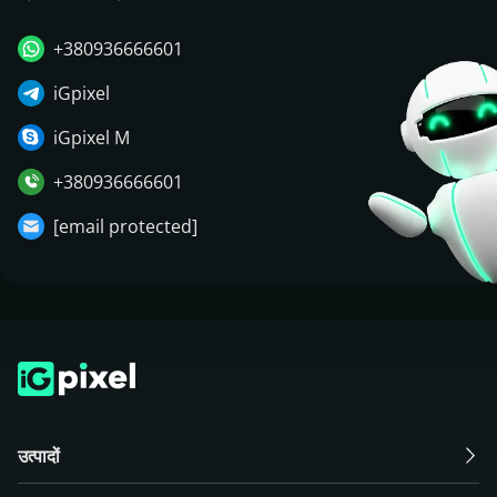
+380936666601
iGpixel
iGpixel M
+380936666601
[email protected]
उत्पादों